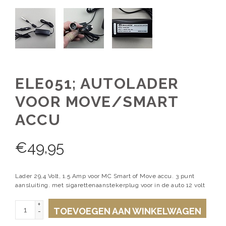
ELE051; AUTOLADER
VOOR MOVE/SMART
ACCU
€
49,95
Lader 29,4 Volt, 1.5 Amp voor MC Smart of Move accu. 3 punt
aansluiting. met sigarettenaanstekerplug voor in de auto 12 volt
+
TOEVOEGEN AAN WINKELWAGEN
-