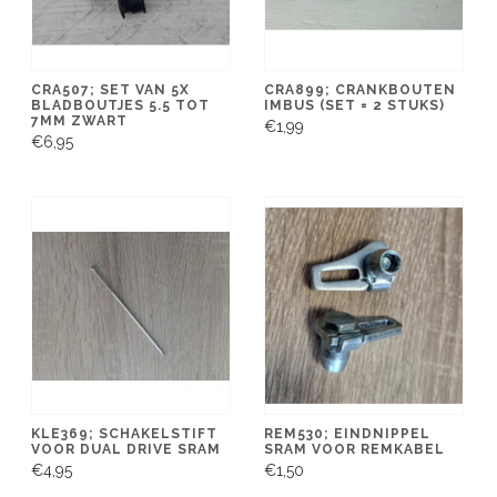
CRA507; SET VAN 5X
CRA899; CRANKBOUTEN
BLADBOUTJES 5.5 TOT
IMBUS (SET = 2 STUKS)
7MM ZWART
€1,99
€6,95
KLE369; SCHAKELSTIFT
REM530; EINDNIPPEL
VOOR DUAL DRIVE SRAM
SRAM VOOR REMKABEL
€4,95
€1,50