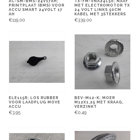
AC-SM-BMS-24V17AH;
TX-FM-VNA24L50; NAAF
PRINTPLAAT (BMS) VOOR
MET ELECTROMOTOR TX
ACCU SMART 24VOLT 17
24 VOLT LINKS 50CM
AH
KABEL MET 3STEKKERS
€119,00
€339,00
ELE115R; LOS RUBBER
BEV-M12-K; MOER
VOOR LAADPLUG MOVE
M12X1,25 MET KRAAG,
ACCU
VERZINKT
€3,95
€0,49