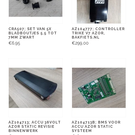
CRA507; SET VAN 5X
AZ104777; CONTROLLER
BLADBOUTJES 5.5 TOT
TRIKE V7 AZOR,
7MM ZWART
BAKFIETS.NL
€6,95
€299,00
AZ104713; ACCU 36VOLT
AZ104713B; BMS VOOR
AZOR STATIC REVISIE
ACCU AZOR STATIC
BINNENWERK
SYSTEEM