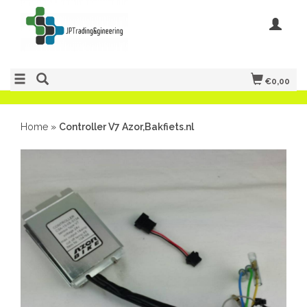
€0,00
Home
»
Controller V7 Azor,Bakfiets.nl