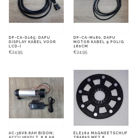
DP-CA-D165; DAPU
DP-CA-M180, DAPU
DISPLAY KABEL VOOR
MOTOR KABEL 9 POLIG
LCD-I
180CM
€24,95
€24,95
AC-36V8.8AH BIDON;
ELE162 MAGNEETSCHIJF
ACCU 36VOLT, 8,8 AH,
TRAPAS MET 8