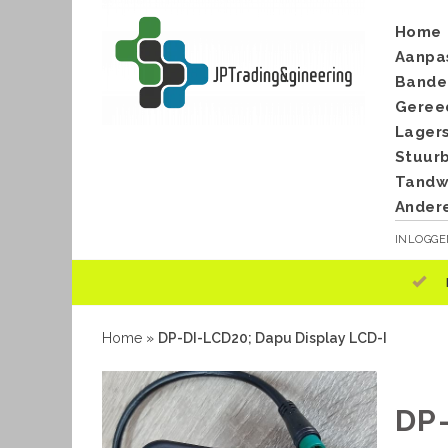
Home
Aanpa
Bande
Geree
Lager
Stuur
Tandwi
Ander
INLOGG
Home
»
DP-DI-LCD20; Dapu Display LCD-I
DP-