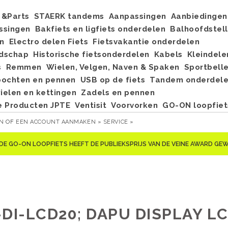
&Parts
STAERK tandems
Aanpassingen
Aanbiedingen
ssingen
Bakfiets en ligfiets onderdelen
Balhoofdstel
n
Electro delen Fiets
Fietsvakantie onderdelen
dschap
Historische fietsonderdelen
Kabels
Kleindele
s
Remmen
Wielen, Velgen, Naven & Spaken
Sportbell
bochten en pennen
USB op de fiets
Tandem onderdel
elen en kettingen
Zadels en pennen
e Producten JPTE
Ventisit
Voorvorken
GO-ON loopfiet
EN
OF
EEN ACCOUNT AANMAKEN »
SERVICE »
DE GO-ON LOOPFIETS HEEFT DE PUBLIEKSPRIJS VAN DE VEINE AWARD G
DI-LCD20; DAPU DISPLAY LC