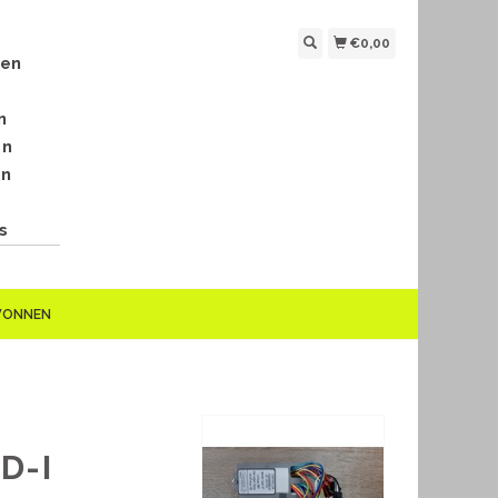
€0,00
len
n
en
en
s
EWONNEN
D-I