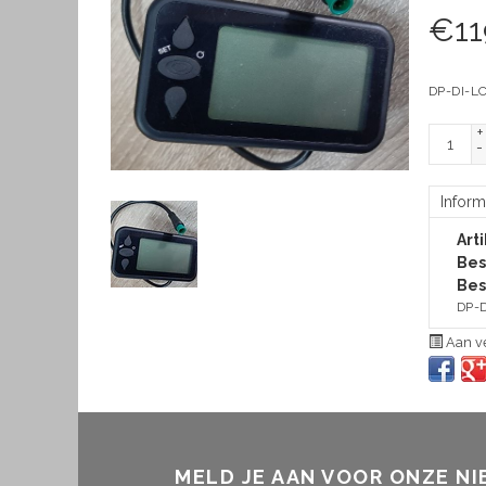
€
11
DP-DI-LC
+
-
Inform
Art
Bes
Bes
DP-D
Aan ve
MELD JE AAN VOOR ONZE N