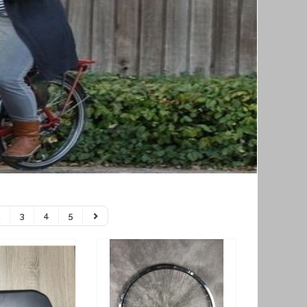
2
3
4
5