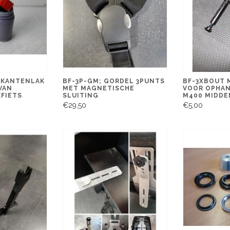
; KANTENLAK
BF-3P-GM; GORDEL 3PUNTS
BF-3XBOUT 
VAN
MET MAGNETISCHE
VOOR OPHAN
FIETS
SLUITING
M400 MIDDE
€29,50
€5,00