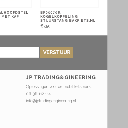
BALHOOFDSTEL
BF050708;
 MET KAP
KOGELKOPPELING
STUURSTANG BAKFIETS.NL
€7,50
VERSTUUR
JP TRADING&GINEERING
Oplossingen voor de mobiliteitsmarkt
06-36 112 114
info@jptradingengineering.nl