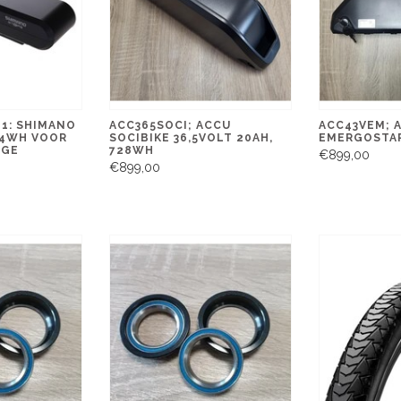
1: SHIMANO
ACC365SOCI; ACCU
ACC43VEM; 
04WH VOOR
SOCIBIKE 36,5VOLT 20AH,
EMERGOSTAR
AGE
728WH
€899,00
€899,00