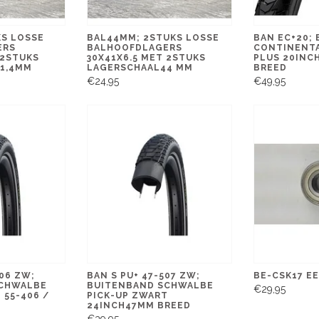
KS LOSSE
BAL44MM; 2STUKS LOSSE
BAN EC+20;
ERS
BALHOOFDLAGERS
CONTINENTA
 2STUKS
30X41X6.5 MET 2STUKS
PLUS 20INCH
1,4MM
LAGERSCHAAL44 MM
BREED
€24,95
€49,95
406 ZW;
BAN S PU+ 47-507 ZW;
BE-CSK17 E
SCHWALBE
BUITENBAND SCHWALBE
€29,95
 55-406 /
PICK-UP ZWART
24INCH47MM BREED
€39,95