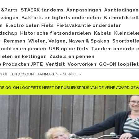
&Parts
STAERK tandems
Aanpassingen
Aanbiedingen
ssingen
Bakfiets en ligfiets onderdelen
Balhoofdstel
n
Electro delen Fiets
Fietsvakantie onderdelen
dschap
Historische fietsonderdelen
Kabels
Kleindele
s
Remmen
Wielen, Velgen, Naven & Spaken
Sportbell
bochten en pennen
USB op de fiets
Tandem onderdel
elen en kettingen
Zadels en pennen
e Producten JPTE
Ventisit
Voorvorken
GO-ON loopfiet
EN
OF
EEN ACCOUNT AANMAKEN »
SERVICE »
DE GO-ON LOOPFIETS HEEFT DE PUBLIEKSPRIJS VAN DE VEINE AWARD G