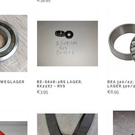
NWEGLAGER
BE-S608-2RS LAGER,
BEA 320/22;
8X22X7 - RVS
LAGER 320/2
€3,95
€6,95