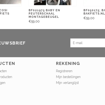
COSI
BF021975 BABY EN
BF050175; 
FIETS
PEUTERSCHAAL
BAKFIETS.NL
MONTAGEBEUGEL
€59,00
€59,00
IEUWSBRIEF
UCTEN
REKENING
ucten
Registreren
roducten
Mijn bestellingen
ngen
Mijn verlanglijst