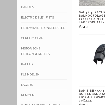
BANDEN
BAL41.4; 2STU
BALHOOFDLAG
ELECTRO DELEN FIETS
27X38X6.5 MET
LAGERSCHAAL4
€24,95
FIETSVAKANTIE ONDERDELEN
GEREEDSCHAP
HISTORISCHE
FIETSONDERDELEN
KABELS
KLEINDELEN
LAGERS
BAN S BB+ 55-
BUITENBAND 
REMMEN
PICK-UP ZWART
20X2.15
€39,95