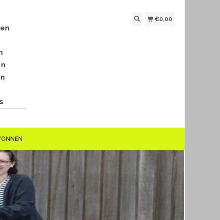
€0,00
len
n
en
en
s
EWONNEN