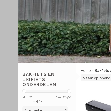
Home
»
Bakfiets 
BAKFIETS EN
LIGFIETS
ONDERDELEN
Min: €
0
Max: €
1500
Merk