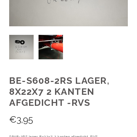
BE-S608-2RS LAGER,
8X22X7 2 KANTEN
AFGEDICHT -RVS
€
3,95
S608-2RS lager, 8x22x7, 2 kanten afgedicht, RVS