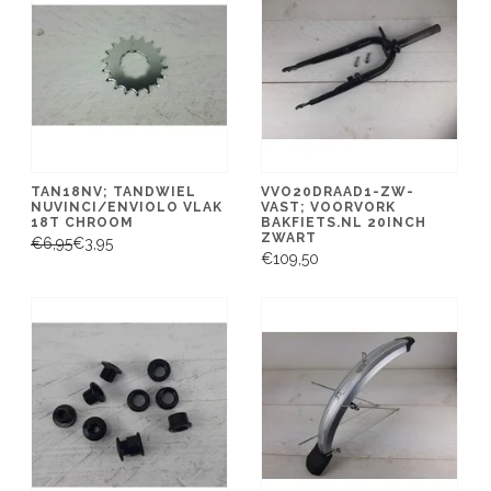
TAN18NV; TANDWIEL
VVO20DRAAD1-ZW-
NUVINCI/ENVIOLO VLAK
VAST; VOORVORK
18T CHROOM
BAKFIETS.NL 20INCH
ZWART
€6,95
€3,95
€109,50