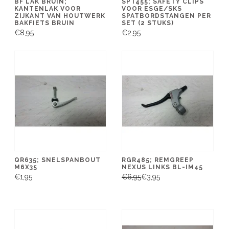
BF LAK BRUIN;
SPT455; SAFETY CLIPS
KANTENLAK VOOR
VOOR ESGE/SKS
ZIJKANT VAN HOUTWERK
SPATBORDSTANGEN PER
BAKFIETS BRUIN
SET (2 STUKS)
€8,95
€2,95
QR635; SNELSPANBOUT
RGR485; REMGREEP
M6X35
NEXUS LINKS BL-IM45
€1,95
€6,95
€3,95