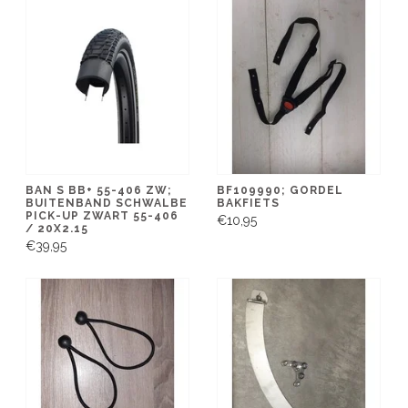
BAN S BB+ 55-406 ZW;
BF109990; GORDEL
BUITENBAND SCHWALBE
BAKFIETS
PICK-UP ZWART 55-406
€10,95
/ 20X2.15
€39,95