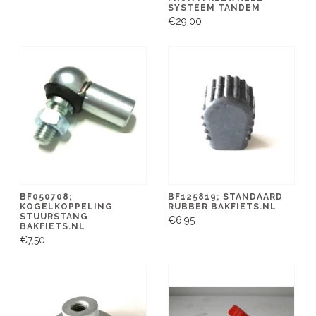
SYSTEEM TANDEM
€29,00
BF050708;
BF125819; STANDAARD
KOGELKOPPELING
RUBBER BAKFIETS.NL
STUURSTANG
€6,95
BAKFIETS.NL
€7,50