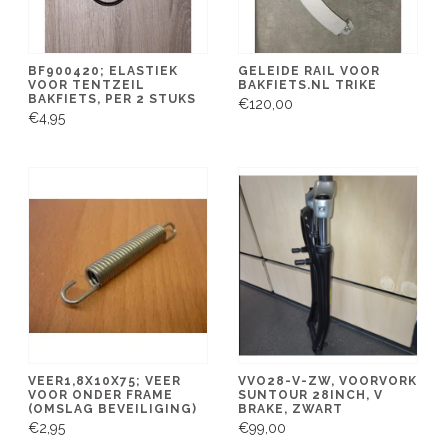
BF900420; ELASTIEK
GELEIDE RAIL VOOR
VOOR TENTZEIL
BAKFIETS.NL TRIKE
BAKFIETS, PER 2 STUKS
€120,00
€4,95
VEER1,8X10X75; VEER
VVO28-V-ZW, VOORVORK
VOOR ONDER FRAME
SUNTOUR 28INCH, V
(OMSLAG BEVEILIGING)
BRAKE, ZWART
€2,95
€99,00