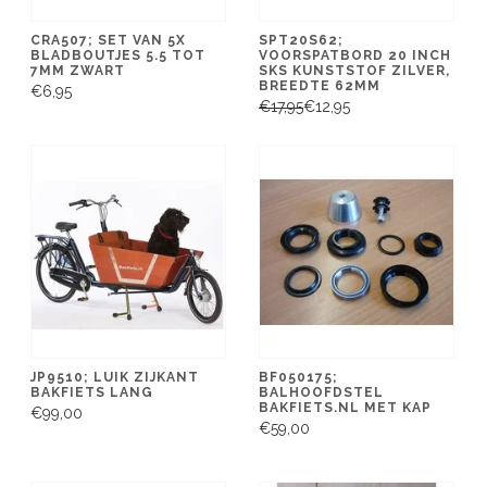
CRA507; SET VAN 5X
SPT20S62;
BLADBOUTJES 5.5 TOT
VOORSPATBORD 20 INCH
7MM ZWART
SKS KUNSTSTOF ZILVER,
BREEDTE 62MM
€6,95
€17,95
€12,95
JP9510; LUIK ZIJKANT
BF050175;
BAKFIETS LANG
BALHOOFDSTEL
BAKFIETS.NL MET KAP
€99,00
€59,00