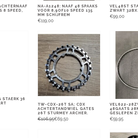
 ACHTERNAAF
NA-A1248: NAAF 48 SPAAKS
VEL48ST ST
 8 SPEED,
VOOR 8,9OF10 SPEED 135
ZWART 32BX
MM SCHIJFREM
€99,00
€119,00
G STAERK 36
ART
TW-CDX-26T SA; CDX
VEL622-28Z
ACHTERTANDWIEL GATES
48GAATS 28
26T STURMEY ARCHER.
GESLEPEN Z
€106,95
€69,50
€59,95