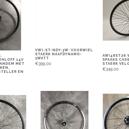
VWI-ST-NDY-3W: VOORWIEL
STAERK NAAFDYNAMO-
;
AWI48ST26 
3WATT
OHLOFF 14V
SPAAKS CAS
€399,00
TANDEM MET
STAERK VEL
KEN,
€349,00
STELLER EN