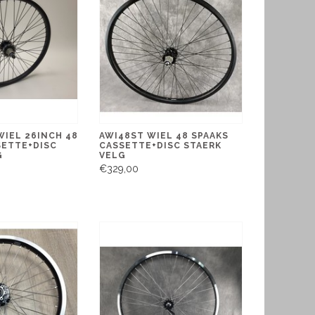
WIEL 26INCH 48
AWI48ST WIEL 48 SPAAKS
SETTE+DISC
CASSETTE+DISC STAERK
G
VELG
€329,00