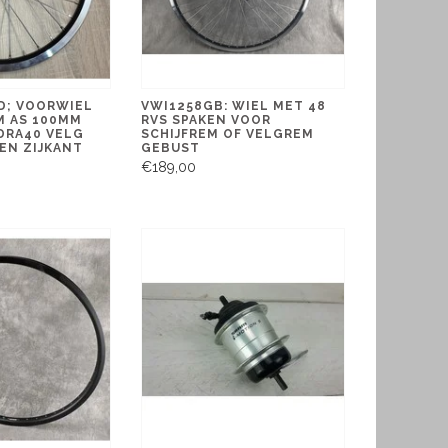
D; VOORWIEL
VWI1258GB: WIEL MET 48
M AS 100MM
RVS SPAKEN VOOR
DRA40 VELG
SCHIJFREM OF VELGREM
EN ZIJKANT
GEBUST
€189,00