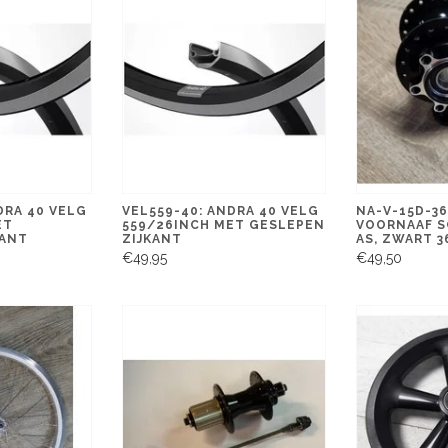
DRA 40 VELG
VEL559-40: ANDRA 40 VELG
NA-V-15D-3
ET
559/26INCH MET GESLEPEN
VOORNAAF S
KANT
ZIJKANT
AS, ZWART 3
€49,95
€49,50