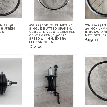
WIEL 48
AWI1258DB: WIEL MET 48
VWI20-15AN
CHIJFREM
SINGLE BUTTED SPAKEN,
20INCH 15M
ELG
GEBUSTE VELG, SCHIJFREM
INBOUW, AN
OF VELGREM, 8,9OF10
MET GESLEP
SPEED 135 MM, EXTRA
€199,00
FLENSRINGEN
€279,00