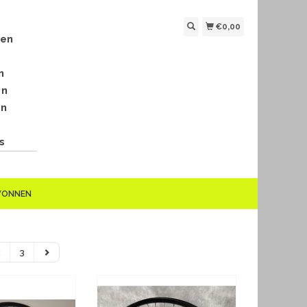
€0,00
len
n
en
en
s
EWONNEN
2
3