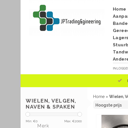
Home
Aanpa
Bande
Geree
Lager
Stuur
Tandwi
Ander
INLOGG
Home
»
Wielen, 
WIELEN, VELGEN,
NAVEN & SPAKEN
Min: €
0
Max: €
2000
Merk