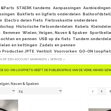
&Parts
STAERK tandems
Aanpassingen
Aanbiedingen
ssingen
Bakfiets en ligfiets onderdelen
Balhoofdstel
n
Electro delen Fiets
Fietsvakantie onderdelen
dschap
Historische fietsonderdelen
Kabels
Kleindele
s
Remmen
Wielen, Velgen, Naven & Spaken
Sportbell
bochten en pennen
USB op de fiets
Tandem onderdel
elen en kettingen
Zadels en pennen
e Producten JPTE
Ventisit
Voorvorken
GO-ON loopfiet
EN
OF
EEN ACCOUNT AANMAKEN »
SERVICE »
DE GO-ON LOOPFIETS HEEFT DE PUBLIEKSPRIJS VAN DE VEINE AWARD G
Velgen, Naven & Spaken
1