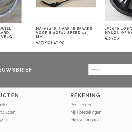
RWIEL
NA-A1236: NAAF 36 SPAAKS
JP0030 LOS 
AARD
VOOR 8,9OF10 SPEED 135
NYLON OP K
 VELG
MM
€49,00
€89,00
€49,00
IEUWSBRIEF
UCTEN
REKENING
ucten
Registreren
roducten
Mijn bestellingen
ngen
Mijn verlanglijst