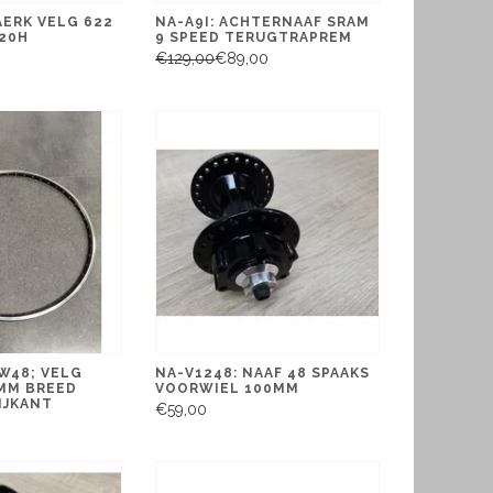
AERK VELG 622
NA-A9I: ACHTERNAAF SRAM
20H
9 SPEED TERUGTRAPREM
€129,00
€89,00
W48; VELG
NA-V1248: NAAF 48 SPAAKS
MM BREED
VOORWIEL 100MM
IJKANT
€59,00