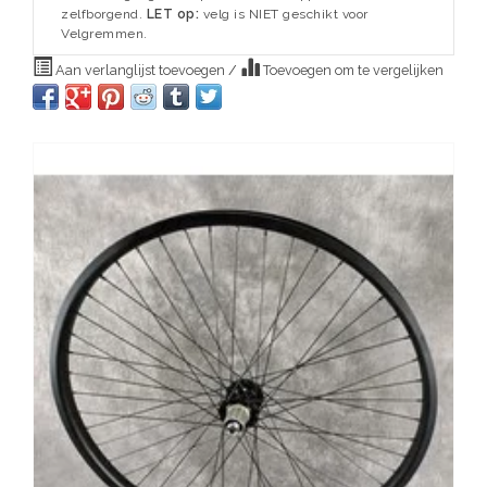
zelfborgend.
LET op:
velg is NIET geschikt voor
Velgremmen.
Aan verlanglijst toevoegen
/
Toevoegen om te vergelijken