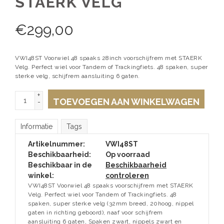
STAERK VELG
€
299,00
VWI48ST Voorwiel 48 spaaks 28inch voorschijfrem met STAERK
Velg. Perfect wiel voor Tandem of Trackingfiets. 48 spaken, super
sterke velg, schijfrem aansluiting 6 gaten.
+
TOEVOEGEN AAN WINKELWAGEN
-
Informatie
Tags
Artikelnummer:
VWI48ST
Beschikbaarheid:
Op voorraad
Beschikbaar in de
Beschikbaarheid
winkel:
controleren
VWI48ST Voorwiel 48 spaaks voorschijfrem met STAERK
Velg. Perfect wiel voor Tandem of Trackingfiets. 48
spaken, super sterke velg (32mm breed, 20hoog, nippel
gaten in richting geboord), naaf voor schijfrem
aansluiting 6 gaten, Spaken zwart, nippels zwart en