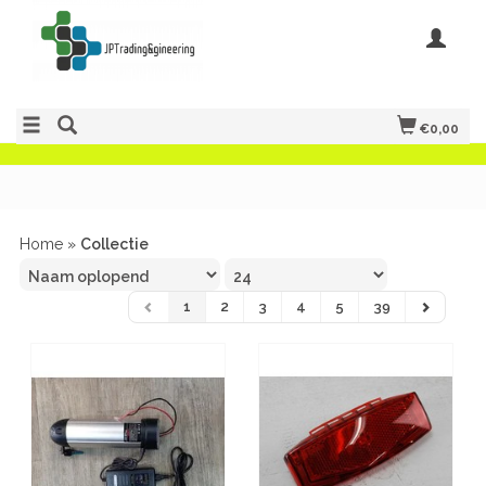
€0,00
Home
»
Collectie
1
2
3
4
5
39