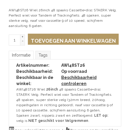
AWI48ST26 Wiel 26inch 48 spaaks Cassette+disc STAERK Velg.
Perfect wiel voor Tandem of Trackingfiets. 48 spaken, super
sterke velg, naaf voor cassette 9 of 10 speed, schijfrem
aansluiting 6 gaten.
+
TOEVOEGEN AAN WINKELWAGEN
-
Informatie
Tags
Artikelnummer:
AWI48ST26
Beschikbaarheid:
Op voorraad
Beschikbaar in de
Beschikbaarheid
winkel:
controleren
AWI48ST26 Wiel
26inch
48 spaaks Cassette+disc
STAERK Velg. Perfect wiel voor Tandem of Trackingfiets.
48 spaken, super sterke velg (32mm breed, 20hoog,
nippelhgaten in richting geboord), naaf voor cassette 9 of
10 speed cassette, schijfrem aansluiting 6 gaten,
Spaken zwart, nippels zwart en zelfborgend.
LET op:
velg is
NIET geschikt voor Velgremmen
.