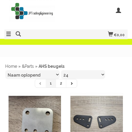
€0,00
Home
»
&Parts
»
AHS beugels
1
2