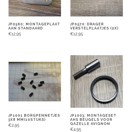
JP0560; MONTAGEPLAAT
JP0570: DRAGER
AAN STANDAARD
VERSTELPLAATJES (2X)
€12,95
€12,95
JP1001 BORGPENNETJES
JP1003; MONTAGESET
3X8 MM(10STUKS)
AHS BEUGELS VOOR
GAZELLE AVIGNON
€2,95
€4,95