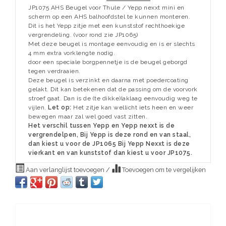
JP1075 AHS Beugel voor Thule / Yepp nexxt mini en
scherm op een AHS balhoofdstel te kunnen monteren.
Dit is het Yepp zitje met een kunststof rechthoekige
vergrendeling. (voor rond zie JP1065)
Met deze beugel is montage eenvoudig en is er slechts
4 mm extra vorklengte nodig.
door een speciale borgpennetje is de beugel geborgd
tegen verdraaien.
Deze beugel is verzinkt en daarna met poedercoating
gelakt. Dit kan betekenen dat de passing om de voorvork
stroef gaat. Dan is de (te dikke)laklaag eenvoudig weg te
vijlen.
Let op:
Het zitje kan wellicht iets heen en weer
bewegen maar zal wel goed vast zitten.
Het verschil tussen Yepp en Yepp nexxt is de
vergrendelpen, Bij Yepp is deze rond en van staal,
dan kiest u voor de JP1065 Bij Yepp Nexxt is deze
vierkant en van kunststof dan kiest u voor JP1075.
Aan verlanglijst toevoegen
/
Toevoegen om te vergelijken