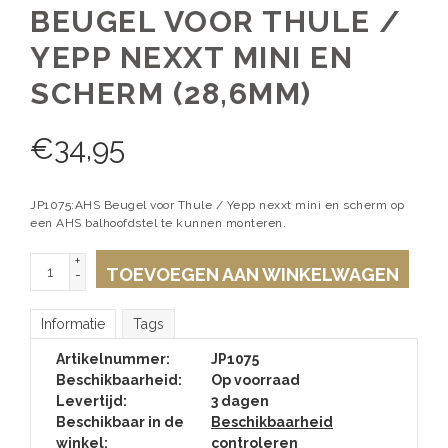
BEUGEL VOOR THULE /
YEPP NEXXT MINI EN
SCHERM (28,6MM)
€
34,95
JP1075:AHS Beugel voor Thule / Yepp nexxt mini en scherm op
een AHS balhoofdstel te kunnen monteren.
+
TOEVOEGEN AAN WINKELWAGEN
-
Informatie
Tags
Artikelnummer:
JP1075
Beschikbaarheid:
Op voorraad
Levertijd:
3 dagen
Beschikbaar in de
Beschikbaarheid
winkel:
controleren