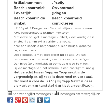
Artikelnummer:
JP1065
Beschikbaarheid:
Op voorraad
Levertijd:
3 dagen
Beschikbaar in de
Beschikbaarheid
winkel:
controleren
JP1065 AHS Beugel voor Yepp stoeltje+scherm op een
AHS balhoofdstel te kunnen monteren.
Met deze beugel is montage kinderlijk eenvoudig en is
er slechts 4 mm extra vorklengte nodig.
door een speciale borgpennetje is de beugel geborgd
tegen verdraaien.
Deze beugel is met poedercoating gelakt. Dit kan
betekenen dat de passing om de voorvork stroef gaat.
Dan is de (te dikke)laklaag eenvoudig weg te vijlen.
Bij de montage van het scherm is een boor (5mm) nodig.
Het verschil tussen Yepp en Yepp nexxt is de
vergrendelpen, Bij Yepp is deze rond en van staal,
dan kiest u voor de JP1065 Bij Yepp Nexxt is deze
vierkant en van kunststof dan kiest u voor JP1075.
Aan verlanglijst toevoegen
/
Toevoegen om te vergelijken