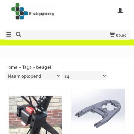
€0,00
Home
»
Tags
»
beugel