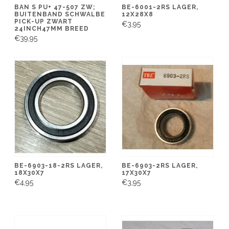
BAN S PU+ 47-507 ZW;
BE-6001-2RS LAGER,
BUITENBAND SCHWALBE
12X28X8
PICK-UP ZWART
€3,95
24INCH47MM BREED
€39,95
BE-6903-18-2RS LAGER,
BE-6903-2RS LAGER,
18X30X7
17X30X7
€4,95
€3,95