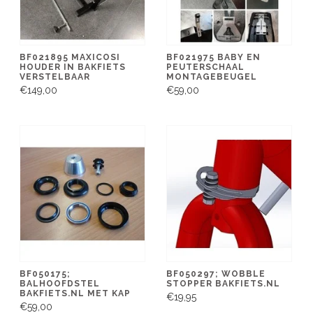
BF021895 MAXICOSI
BF021975 BABY EN
HOUDER IN BAKFIETS
PEUTERSCHAAL
VERSTELBAAR
MONTAGEBEUGEL
€149,00
€59,00
BF050175;
BF050297; WOBBLE
BALHOOFDSTEL
STOPPER BAKFIETS.NL
BAKFIETS.NL MET KAP
€19,95
€59,00