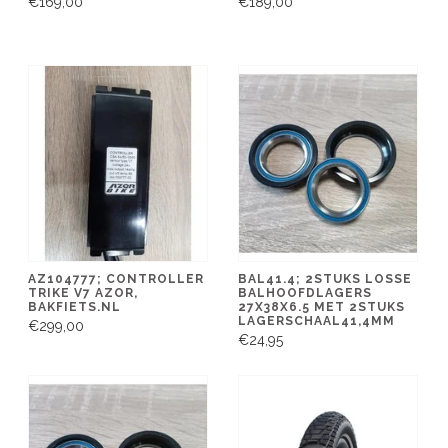
€169,00
€189,00
AZ104777; CONTROLLER
BAL41.4; 2STUKS LOSSE
TRIKE V7 AZOR,
BALHOOFDLAGERS
BAKFIETS.NL
27X38X6.5 MET 2STUKS
LAGERSCHAAL41,4MM
€299,00
€24,95