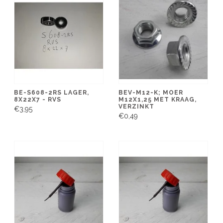
BE-S608-2RS LAGER,
BEV-M12-K; MOER
8X22X7 - RVS
M12X1,25 MET KRAAG,
VERZINKT
€3,95
€0,49