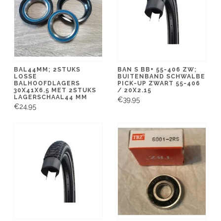
BAL44MM; 2STUKS
BAN S BB+ 55-406 ZW;
LOSSE
BUITENBAND SCHWALBE
BALHOOFDLAGERS
PICK-UP ZWART 55-406
30X41X6.5 MET 2STUKS
/ 20X2.15
LAGERSCHAAL44 MM
€39,95
€24,95