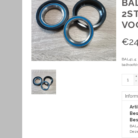
BA
2S
VO
€
24
BAL41,4;
balhoofds
+
-
Inform
Art
Bes
Bes
BAL4
Deze