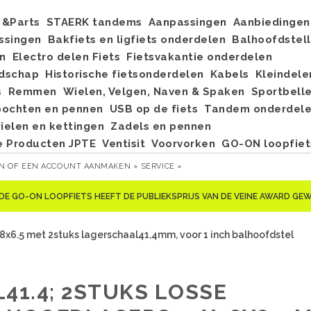
&Parts
STAERK tandems
Aanpassingen
Aanbiedingen
ssingen
Bakfiets en ligfiets onderdelen
Balhoofdstel
n
Electro delen Fiets
Fietsvakantie onderdelen
dschap
Historische fietsonderdelen
Kabels
Kleindele
s
Remmen
Wielen, Velgen, Naven & Spaken
Sportbell
bochten en pennen
USB op de fiets
Tandem onderdel
elen en kettingen
Zadels en pennen
e Producten JPTE
Ventisit
Voorvorken
GO-ON loopfiet
EN
OF
EEN ACCOUNT AANMAKEN »
SERVICE »
DE GO-ON LOOPFIETS HEEFT DE PUBLIEKSPRIJS VAN DE VEINE AWARD G
8x6.5 met 2stuks lagerschaal41,4mm, voor 1 inch balhoofdstel
L41.4; 2STUKS LOSSE