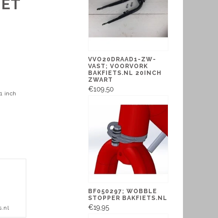
MET
VVO20DRAAD1-ZW-
VAST; VOORVORK
BAKFIETS.NL 20INCH
ZWART
€109,50
1 inch
BF050297; WOBBLE
STOPPER BAKFIETS.NL
€19,95
s.nl