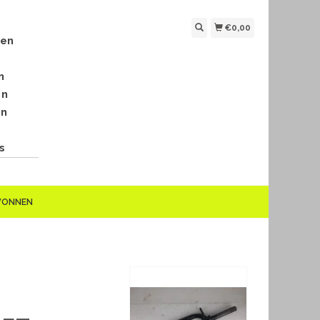
€0,00
len
n
en
en
s
EWONNEN