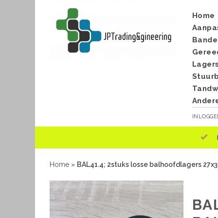
Home
Aanpa
Bande
Geree
Lager
Stuur
Tandwi
Ander
INLOGG
Home
»
BAL41.4; 2stuks losse balhoofdlagers 27x3
BA