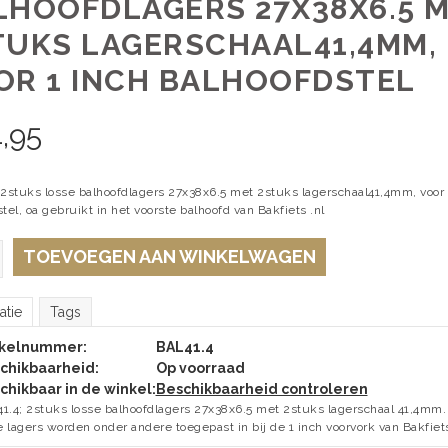
LHOOFDLAGERS 27X38X6.5 
TUKS LAGERSCHAAL41,4MM,
OR 1 INCH BALHOOFDSTEL
,95
 2stuks losse balhoofdlagers 27x38x6.5 met 2stuks lagerschaal41,4mm, voor 
tel, oa gebruikt in het voorste balhoofd van Bakfiets .nl
TOEVOEGEN AAN WINKELWAGEN
atie
Tags
ikelnummer:
BAL41.4
chikbaarheid:
Op voorraad
chikbaar in de winkel:
Beschikbaarheid controleren
1.4; 2stuks losse balhoofdlagers 27x38x6.5 met 2stuks lagerschaal 41,4mm.
 lagers worden onder andere toegepast in bij de 1 inch voorvork van Bakfiet