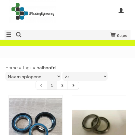
€0,00
Home
»
Tags
»
balhoofd
1
2