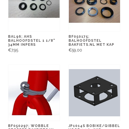
BAL96; AHS
BF050175;
BALHOOFDSTEL 1 1/8"
BALHOOFDSTEL
34MM INPERS
BAKFIETS.NL MET KAP
€7,95
€59,00
BF050297; WOBBLE
JP1014S BOBIKE/QIBBEL