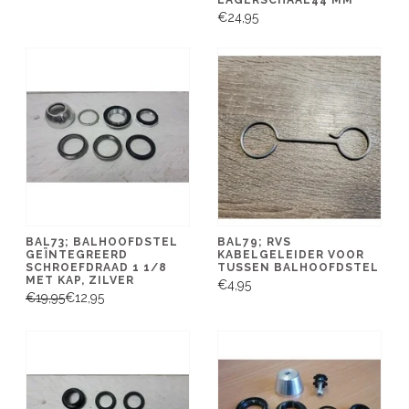
€24,95
BAL73; BALHOOFDSTEL
BAL79; RVS
GEÏNTEGREERD
KABELGELEIDER VOOR
SCHROEFDRAAD 1 1/8
TUSSEN BALHOOFDSTEL
MET KAP, ZILVER
€4,95
€19,95
€12,95