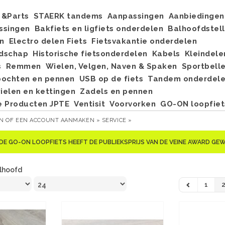
&Parts
STAERK tandems
Aanpassingen
Aanbiedingen
ssingen
Bakfiets en ligfiets onderdelen
Balhoofdstel
n
Electro delen Fiets
Fietsvakantie onderdelen
dschap
Historische fietsonderdelen
Kabels
Kleindele
s
Remmen
Wielen, Velgen, Naven & Spaken
Sportbell
bochten en pennen
USB op de fiets
Tandem onderdel
elen en kettingen
Zadels en pennen
e Producten JPTE
Ventisit
Voorvorken
GO-ON loopfiet
EN
OF
EEN ACCOUNT AANMAKEN »
SERVICE »
DE GO-ON LOOPFIETS HEEFT DE PUBLIEKSPRIJS VAN DE VEINE AWARD G
lhoofd
1