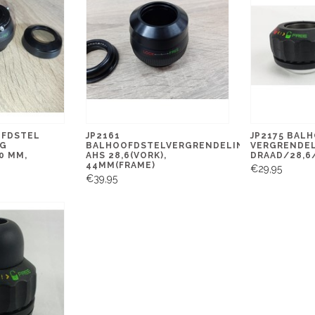
OFDSTEL
JP2161
JP2175 BAL
NG
BALHOOFDSTELVERGRENDELING
VERGRENDE
0 MM,
AHS 28,6(VORK),
DRAAD/28,6
44MM(FRAME)
€29,95
€39,95