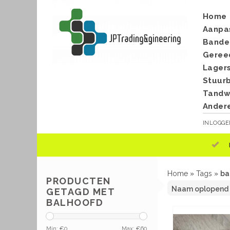
Home
Aanpa
Bande
Geree
Lager
Stuur
Tandwi
Ander
INLOGG
Home
»
Tags
»
ba
PRODUCTEN
GETAGD MET
BALHOOFD
Min: €
0
Max: €
60