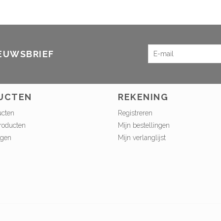
IEUWSBRIEF
UCTEN
REKENING
ucten
Registreren
roducten
Mijn bestellingen
ngen
Mijn verlanglijst