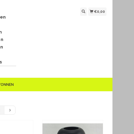
€0,00
len
n
en
en
s
EWONNEN
2