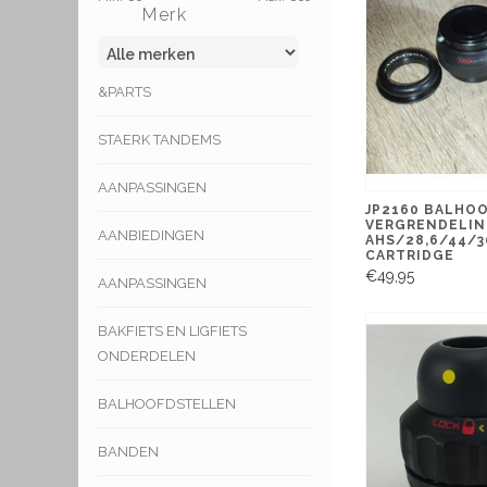
Merk
&PARTS
STAERK TANDEMS
AANPASSINGEN
JP2160 BALHO
VERGRENDELI
AANBIEDINGEN
AHS/28,6/44/3
CARTRIDGE
€49,95
AANPASSINGEN
BAKFIETS EN LIGFIETS
ONDERDELEN
BALHOOFDSTELLEN
BANDEN