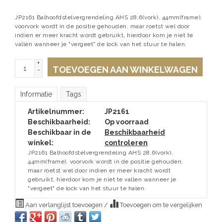
JP2161 Balhoofdstelvergrendeling AHS 28,6(vork), 44mm(frame),
voorvork wordt in de positie gehouden, maar roetst wel door
indien er meer kracht wordt gebruikt, hierdoor kom je niet te
vallen wanneer je "vergeet" de lock van het stuur te halen.
+
TOEVOEGEN AAN WINKELWAGEN
-
Informatie
Tags
Artikelnummer:
JP2161
Beschikbaarheid:
Op voorraad
Beschikbaar in de
Beschikbaarheid
winkel:
controleren
JP2161 Balhoofdstelvergrendeling AHS 28,6(vork),
44mm(frame), voorvork wordt in de positie gehouden,
maar roetst wel door indien er meer kracht wordt
gebruikt, hierdoor kom je niet te vallen wanneer je
"vergeet" de lock van het stuur te halen.
Aan verlanglijst toevoegen
/
Toevoegen om te vergelijken