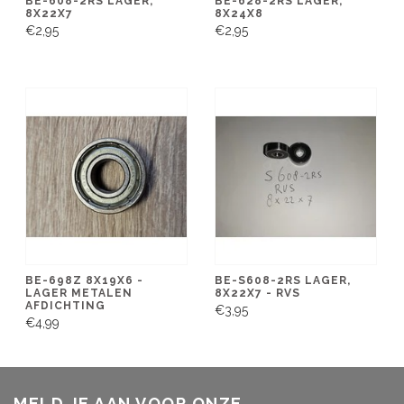
BE-608-2RS LAGER,
BE-628-2RS LAGER,
8X22X7
8X24X8
€2,95
€2,95
BE-698Z 8X19X6 -
BE-S608-2RS LAGER,
LAGER METALEN
8X22X7 - RVS
AFDICHTING
€3,95
€4,99
MELD JE AAN VOOR ONZE