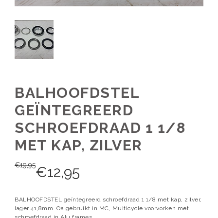
BALHOOFDSTEL
GEÏNTEGREERD
SCHROEFDRAAD 1 1/8
MET KAP, ZILVER
€
19,95
€
12,95
BALHOOFDSTEL geïntegreerd schroefdraad 1 1/8 met kap, zilver,
lager 41,8mm. Oa gebruikt in MC, Multicycle voorvorken met
schroefdraad in Alu frames.