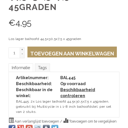
45GRADEN
€
4,95
Los lager balhoofd 44,5x30,5x7,5 x 45graden
+
TOEVOEGEN AAN WINKELWAGEN
-
Informatie
Tags
Artikelnummer:
BAL445
Beschikbaarheid:
Op voorraad
Beschikbaar in de
Beschikbaarheid
winkel:
controleren
BAL445; 2x Los lager balhoofd 44,5x30,5x7,5 x 45graden,
gebruikt bij Multicycle in 1 1-8 inch balhoofdstel. per set
van 2 stuks.
Aan verlanglijst toevoegen
/
Toevoegen om te vergelijken