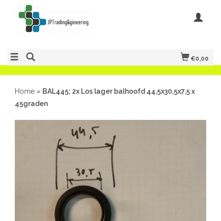
€0,00
Home
»
BAL445; 2x Los lager balhoofd 44,5x30,5x7,5 x
45graden