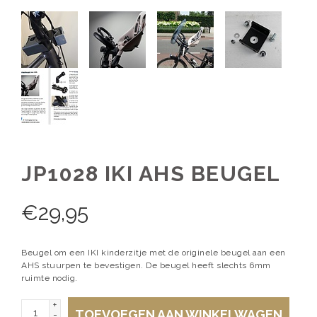
JP1028 IKI AHS BEUGEL
€
29,95
Beugel om een IKI kinderzitje met de originele beugel aan een
AHS stuurpen te bevestigen. De beugel heeft slechts 6mm
ruimte nodig.
+
TOEVOEGEN AAN WINKELWAGEN
-