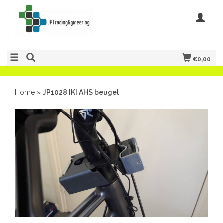
€0,00
Home
»
JP1028 IKI AHS beugel