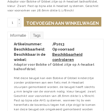
Adaptor voor Bobike of Qibbel zitje op A-headset balhoofdstel,
kleur: Zwart. Past op bijna alle A-headset systemen, Geschikt
voor voorvorken van 28,6mm dikte (1 1/8inch)
+
TOEVOEGEN AAN WINKELWAGEN
-
Informatie
Tags
Artikelnummer:
JP1013
Beschikbaarheid:
Op voorraad
Beschikbaar in de
Beschikbaarheid
winkel:
controleren
Adaptor voor Bobike of Qibbel zitje op A-headset
balhoofdstel:
Met deze beugel kan een Bobike of Qibbel kinderzitje
zonder problemen aan een fiets met A-Headset
stuurpen gemonteerd worden, de beugel heeft slechts
4 mm lengte van de voorvork nodig. kleur beugel: zwart.
Geschikt voor voorvorken van 28,6mm dikte (1 1/8inch).
Past op bijna alle AHS systemen, wanneer hij bv een
herenfiets de bovenbuis tegen het zitje drijgt te komen
kan deze beugel ook omgekeerd gemonteerd worden