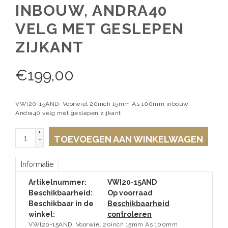
INBOUW, ANDRA40
VELG MET GESLEPEN
ZIJKANT
€
199,00
VWI20-15AND; Voorwiel 20inch 15mm As 100mm inbouw,
Andra40 velg met geslepen zijkant
+
TOEVOEGEN AAN WINKELWAGEN
-
Informatie
Artikelnummer:
VWI20-15AND
Beschikbaarheid:
Op voorraad
Beschikbaar in de
Beschikbaarheid
winkel:
controleren
VWI20-15AND; Voorwiel 20inch 15mm As 100mm