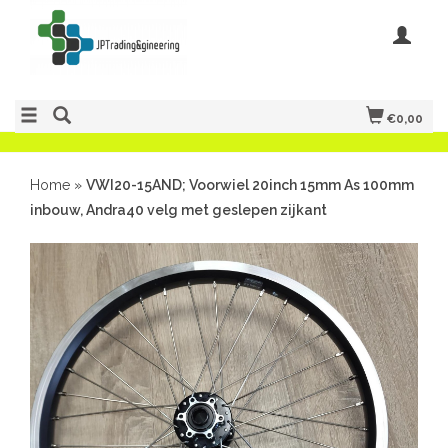
€0,00
Home
»
VWI20-15AND; Voorwiel 20inch 15mm As 100mm
inbouw, Andra40 velg met geslepen zijkant