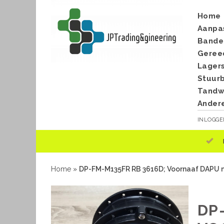
Home
Aanpa
Bande
Geree
Lager
Stuur
Tandwi
Ander
INLOGG
Home
»
DP-FM-M135FR RB 3616D; Voornaaf DAPU mot
DP