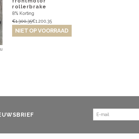
frontmotor
rollerbrake
8% Korting
€1.300,35
€1.200,35
NIET OP VOORRAAD
cu
IEUWSBRIEF