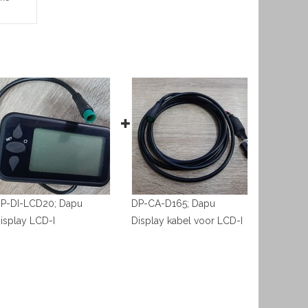
P-DI-LCD20; Dapu
DP-CA-D165; Dapu
isplay LCD-I
Display kabel voor LCD-I