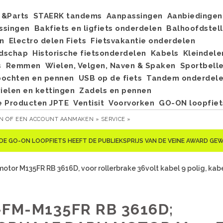
&Parts
STAERK tandems
Aanpassingen
Aanbiedingen
ssingen
Bakfiets en ligfiets onderdelen
Balhoofdstel
n
Electro delen Fiets
Fietsvakantie onderdelen
dschap
Historische fietsonderdelen
Kabels
Kleindele
s
Remmen
Wielen, Velgen, Naven & Spaken
Sportbell
bochten en pennen
USB op de fiets
Tandem onderdel
elen en kettingen
Zadels en pennen
e Producten JPTE
Ventisit
Voorvorken
GO-ON loopfiet
EN
OF
EEN ACCOUNT AANMAKEN »
SERVICE »
DE GO-ON LOOPFIETS HEEFT DE PUBLIEKSPRIJS VAN DE VEINE AWARD G
or M135FR RB 3616D, voor rollerbrake 36volt kabel 9 polig, kabe
-FM-M135FR RB 3616D;