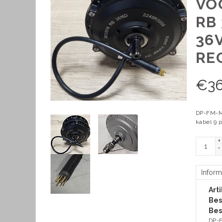
VO
RB
36
RE
€
3
DP-FM-M1
kabel 9 p
+
-
Inform
Art
Bes
Bes
DP-F