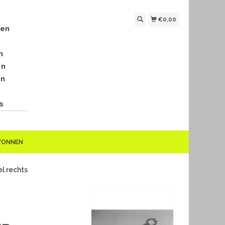
€0,00
len
n
en
en
s
EWONNEN
l rechts