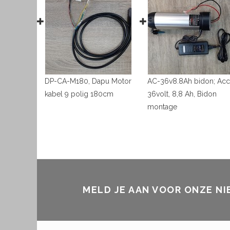
DP-CA-M180, Dapu Motor
AC-36v8.8Ah bidon; Ac
kabel 9 polig 180cm
36volt, 8,8 Ah, Bidon
montage
MELD JE AAN VOOR ONZE N