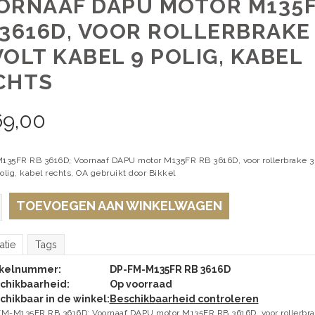
ORNAAF DAPU MOTOR M135
 3616D, VOOR ROLLERBRAKE
VOLT KABEL 9 POLIG, KABEL
CHTS
69,00
35FR RB 3616D; Voornaaf DAPU motor M135FR RB 3616D, voor rollerbrake 3
olig, kabel rechts, OA gebruikt door Bikkel
TOEVOEGEN AAN WINKELWAGEN
atie
Tags
ikelnummer:
DP-FM-M135FR RB 3616D
chikbaarheid:
Op voorraad
chikbaar in de winkel:
Beschikbaarheid controleren
M-M135FR RB 3616D; Voornaaf DAPU motor M135FR RB 3616D, voor rollerbr