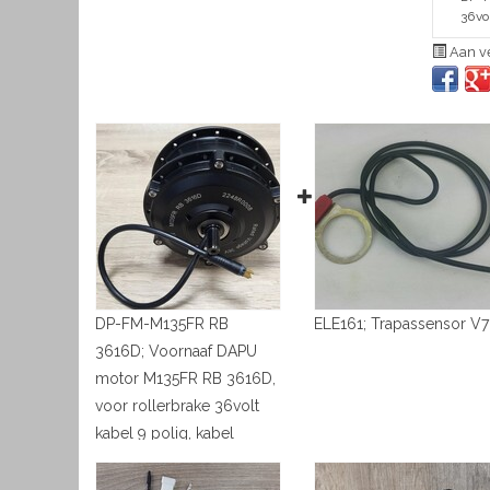
36vo
Aan ve
DP-FM-M135FR RB
ELE161; Trapassensor V7
3616D; Voornaaf DAPU
motor M135FR RB 3616D,
voor rollerbrake 36volt
kabel 9 polig, kabel
rechts