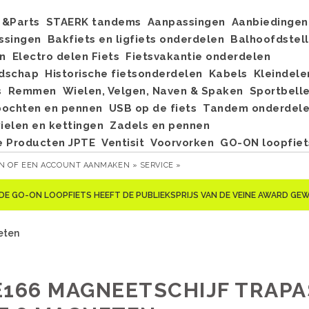
&Parts
STAERK tandems
Aanpassingen
Aanbiedingen
ssingen
Bakfiets en ligfiets onderdelen
Balhoofdstel
n
Electro delen Fiets
Fietsvakantie onderdelen
dschap
Historische fietsonderdelen
Kabels
Kleindele
s
Remmen
Wielen, Velgen, Naven & Spaken
Sportbell
bochten en pennen
USB op de fiets
Tandem onderdel
elen en kettingen
Zadels en pennen
e Producten JPTE
Ventisit
Voorvorken
GO-ON loopfiet
EN
OF
EEN ACCOUNT AANMAKEN »
SERVICE »
DE GO-ON LOOPFIETS HEEFT DE PUBLIEKSPRIJS VAN DE VEINE AWARD G
eten
E166 MAGNEETSCHIJF TRAPA