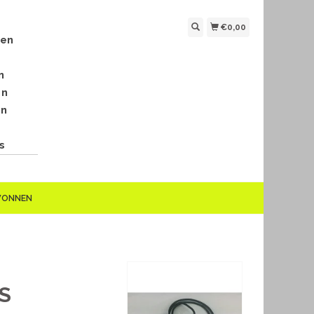
€0,00
len
n
en
en
s
EWONNEN
S