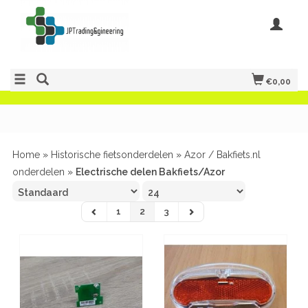
€0,00
Home
»
Historische fietsonderdelen
»
Azor / Bakfiets.nl
onderdelen
»
Electrische delen Bakfiets/Azor
1
2
3