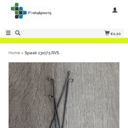
€0,00
Home
»
Spaak 13x175 RVS