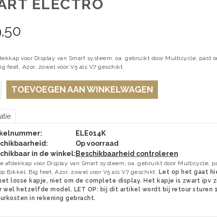
ART ELECTRO
,50
dekkap voor Display van Smart systeem, oa. gebruikt door Multicycle, past o
ig feet, Azor, zowel voor V5 als V7 geschikt.
TOEVOEGEN AAN WINKELWAGEN
atie
ikelnummer:
ELE014K
chikbaarheid:
Op voorraad
chikbaar in de winkel:
Beschikbaarheid controleren
e afdekkap voor Display van Smart systeem, oa. gebruikt door Multicycle, p
op Bikkel, Big feet, Azor, zowel voor V5 als V7 geschikt.
Let op het gaat hi
et losse kapje, niet om de complete display. Het kapje is zwart ipv z
 wel hetzelfde model. LET OP: bij dit artikel wordt bij retour sturen
urkosten in rekening gebracht.