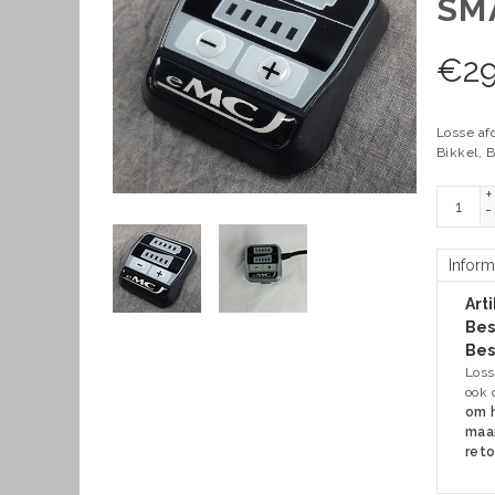
SM
€
29
Losse af
Bikkel, B
+
-
Inform
Art
Bes
Bes
Loss
ook 
om h
maar
reto