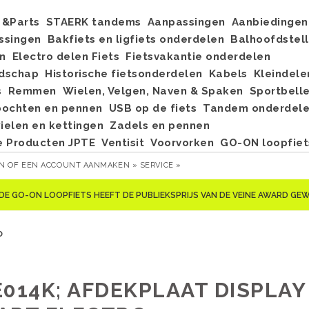
&Parts
STAERK tandems
Aanpassingen
Aanbiedingen
ssingen
Bakfiets en ligfiets onderdelen
Balhoofdstel
n
Electro delen Fiets
Fietsvakantie onderdelen
dschap
Historische fietsonderdelen
Kabels
Kleindele
s
Remmen
Wielen, Velgen, Naven & Spaken
Sportbell
bochten en pennen
USB op de fiets
Tandem onderdel
elen en kettingen
Zadels en pennen
e Producten JPTE
Ventisit
Voorvorken
GO-ON loopfiet
EN
OF
EEN ACCOUNT AANMAKEN »
SERVICE »
DE GO-ON LOOPFIETS HEEFT DE PUBLIEKSPRIJS VAN DE VEINE AWARD G
o
E014K; AFDEKPLAAT DISPLAY