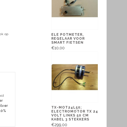
ok op
ELE POTMETER,
REGELAAR VOOR
SMART FIETSEN
€10,00
ast
er
ilver
TX-MOT24L50;
 10%
ELECTROMOTOR TX 24
VOLT LINKS 50 CM
KABEL 3 STEKKERS
€299,00