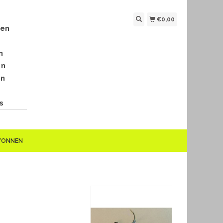
€0,00
len
n
en
en
s
EWONNEN