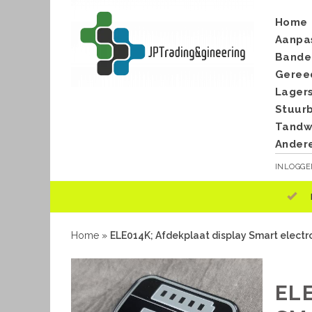
Home
Aanpa
Bande
Geree
Lager
Stuur
Tandwi
Ander
INLOGG
Home
»
ELE014K; Afdekplaat display Smart electr
EL