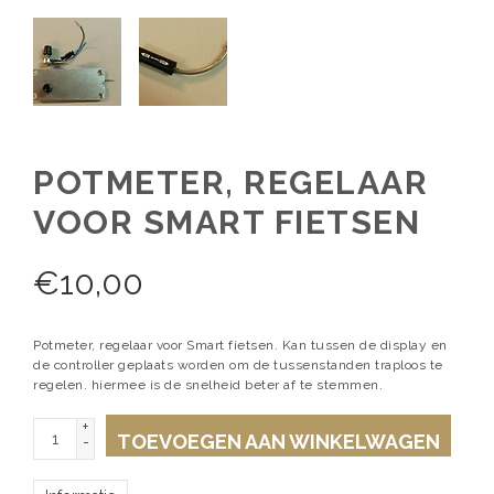
POTMETER, REGELAAR
VOOR SMART FIETSEN
€
10,00
Potmeter, regelaar voor Smart fietsen. Kan tussen de display en
de controller geplaats worden om de tussenstanden traploos te
regelen. hiermee is de snelheid beter af te stemmen.
+
TOEVOEGEN AAN WINKELWAGEN
-