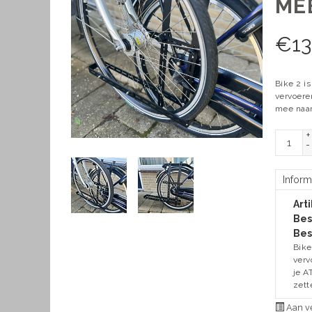
ME
€
1
Bike 2 i
vervoere
mee naar
+
-
Inform
Art
Bes
Bes
Bike
verv
je A
zett
Aan ve