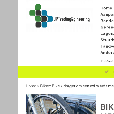
Home
Aanpa
Bande
Geree
Lager
Stuur
Tandwi
Ander
INLOGG
Home
»
Bike2: Bike 2 drager om een extra fiets m
BIK