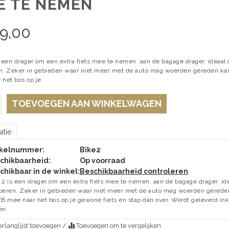
E TE NEMEN
39,00
s een drager om een extra fiets mee te nemen. aan de bagage drager. ideaa
n. Zeker in gebieden waar niet meer met de auto mag woerden gereden kan 
 het bos op je
TOEVOEGEN AAN WINKELWAGEN
atie
ikelnummer:
Bike2
chikbaarheid:
Op voorraad
chikbaar in de winkel:
Beschikbaarheid controleren
 2 is een drager om een extra fiets mee te nemen. aan de bagage drager. i
oeren. Zeker in gebieden waar niet meer met de auto mag woerden gereden 
TB mee naar het bos op je gewone fiets en stap dan over. Wordt geleverd ink
en.
rlanglijst toevoegen
/
Toevoegen om te vergelijken