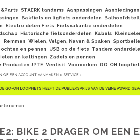
&Parts
STAERK tandems
Aanpassingen
Aanbiedingen
ssingen
Bakfiets en ligfiets onderdelen
Balhoofdstel
n
Electro delen Fiets
Fietsvakantie onderdelen
dschap
Historische fietsonderdelen
Kabels
Kleindele
s
Remmen
Wielen, Velgen, Naven & Spaken
Sportbell
bochten en pennen
USB op de fiets
Tandem onderdel
elen en kettingen
Zadels en pennen
e Producten JPTE
Ventisit
Voorvorken
GO-ON loopfiet
EN
OF
EEN ACCOUNT AANMAKEN »
SERVICE »
DE GO-ON LOOPFIETS HEEFT DE PUBLIEKSPRIJS VAN DE VEINE AWARD G
ee te nemen
E2: BIKE 2 DRAGER OM EEN 