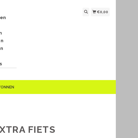
€0,00
len
n
en
en
s
EWONNEN
EXTRA FIETS