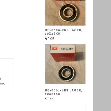
BE-6000-2RS LAGER,
10X26X8
€3,95
t
 met
BE-6001-2RS LAGER,
12X28X8
€3,95