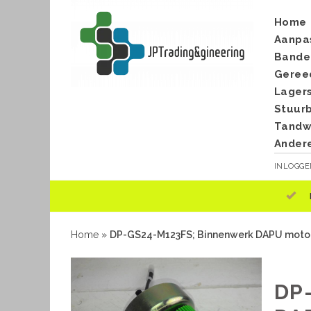
Home
Aanpa
Bande
Geree
Lager
Stuur
Tandwi
Ander
INLOGG
Home
»
DP-GS24-M123FS; Binnenwerk DAPU motor
DP