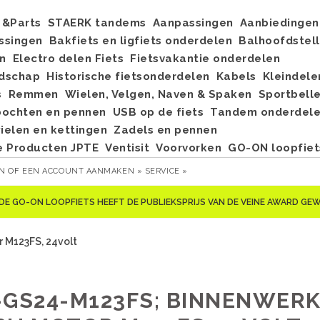
&Parts
STAERK tandems
Aanpassingen
Aanbiedingen
ssingen
Bakfiets en ligfiets onderdelen
Balhoofdstel
n
Electro delen Fiets
Fietsvakantie onderdelen
dschap
Historische fietsonderdelen
Kabels
Kleindele
s
Remmen
Wielen, Velgen, Naven & Spaken
Sportbell
bochten en pennen
USB op de fiets
Tandem onderdel
elen en kettingen
Zadels en pennen
e Producten JPTE
Ventisit
Voorvorken
GO-ON loopfiet
EN
OF
EEN ACCOUNT AANMAKEN »
SERVICE »
DE GO-ON LOOPFIETS HEEFT DE PUBLIEKSPRIJS VAN DE VEINE AWARD G
 M123FS, 24volt
-GS24-M123FS; BINNENWER