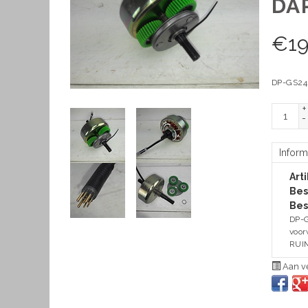
DA
€
1
DP-GS24
+
-
Inform
Art
Bes
Bes
DP-G
voor
RUIM
Aan ve