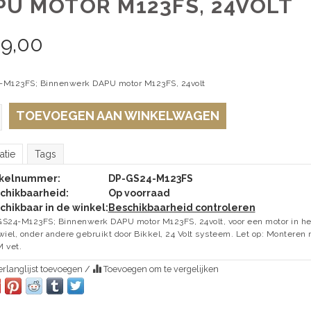
PU MOTOR M123FS, 24VOLT
99,00
-M123FS; Binnenwerk DAPU motor M123FS, 24volt
TOEVOEGEN AAN WINKELWAGEN
atie
Tags
ikelnummer:
DP-GS24-M123FS
chikbaarheid:
Op voorraad
chikbaar in de winkel:
Beschikbaarheid controleren
S24-M123FS; Binnenwerk DAPU motor M123FS, 24volt, voor een motor in he
wiel, onder andere gebruikt door Bikkel, 24 Volt systeem. Let op: Monteren
 vet.
rlanglijst toevoegen
/
Toevoegen om te vergelijken