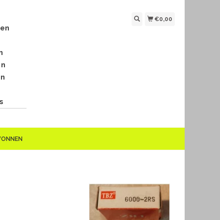
€0,00
len
n
en
en
s
EWONNEN
K