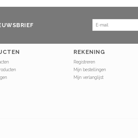
IEUWSBRIEF
UCTEN
REKENING
ucten
Registreren
roducten
Mijn bestellingen
ngen
Mijn verlanglijst