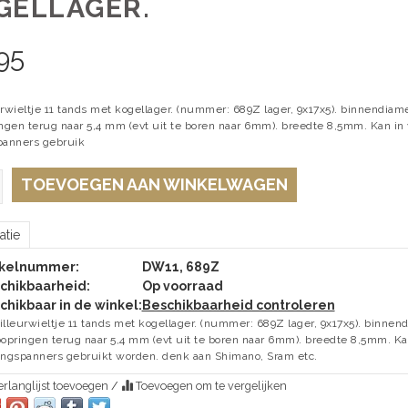
GELLAGER.
95
urwieltje 11 tands met kogellager. (nummer: 689Z lager, 9x17x5). binnendia
ingen terug naar 5,4 mm (evt uit te boren naar 6mm). breedte 8,5mm. Kan in v
panners gebruik
TOEVOEGEN AAN WINKELWAGEN
atie
ikelnummer:
DW11, 689Z
chikbaarheid:
Op voorraad
chikbaar in de winkel:
Beschikbaarheid controleren
illeurwieltje 11 tands met kogellager. (nummer: 689Z lager, 9x17x5). binn
oopringen terug naar 5,4 mm (evt uit te boren naar 6mm). breedte 8,5mm. Kan 
ingspanners gebruikt worden. denk aan Shimano, Sram etc.
rlanglijst toevoegen
/
Toevoegen om te vergelijken