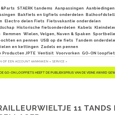
&Parts
STAERK tandems
Aanpassingen
Aanbiedingen
ssingen
Bakfiets en ligfiets onderdelen
Balhoofdstel
n
Electro delen Fiets
Fietsvakantie onderdelen
dschap
Historische fietsonderdelen
Kabels
Kleindele
s
Remmen
Wielen, Velgen, Naven & Spaken
Sportbell
bochten en pennen
USB op de fiets
Tandem onderdel
elen en kettingen
Zadels en pennen
e Producten JPTE
Ventisit
Voorvorken
GO-ON loopfiet
EN
OF
EEN ACCOUNT AANMAKEN »
SERVICE »
DE GO-ON LOOPFIETS HEEFT DE PUBLIEKSPRIJS VAN DE VEINE AWARD G
RAILLEURWIELTJE 11 TANDS