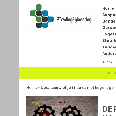
Home
Aanpa
Bande
Geree
Lager
Stuur
Tandwi
Ander
INLOGG
Home
»
Derailleurwieltje 11 tands met kogellager.
DE