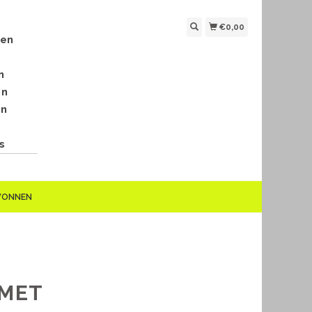
€0,00
len
n
en
en
s
EWONNEN
 MET