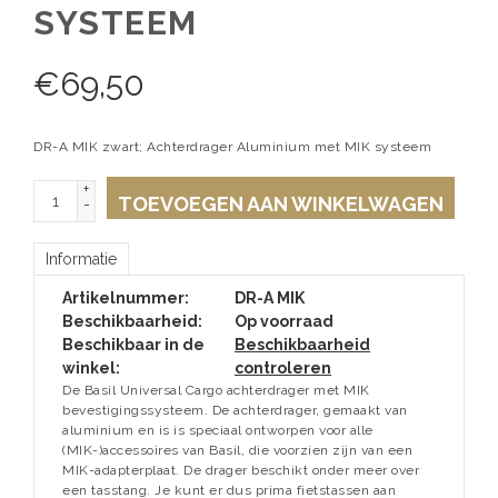
SYSTEEM
€
69,50
DR-A MIK zwart; Achterdrager Aluminium met MIK systeem
+
TOEVOEGEN AAN WINKELWAGEN
-
Informatie
Artikelnummer:
DR-A MIK
Beschikbaarheid:
Op voorraad
Beschikbaar in de
Beschikbaarheid
winkel:
controleren
De Basil Universal Cargo achterdrager met MIK
bevestigingssysteem. De achterdrager, gemaakt van
aluminium en is is speciaal ontworpen voor alle
(MIK-)accessoires van Basil, die voorzien zijn van een
MIK-adapterplaat. De drager beschikt onder meer over
een tasstang. Je kunt er dus prima fietstassen aan