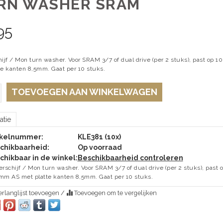
RN WASHER SRAM
95
hijf / Mon turn washer. Voor SRAM 3/7 of dual drive (per 2 stuks), past op 
te kanten 8,5mm. Gaat per 10 stuks.
TOEVOEGEN AAN WINKELWAGEN
atie
ikelnummer:
KLE381 (10x)
chikbaarheid:
Op voorraad
chikbaar in de winkel:
Beschikbaarheid controleren
erschijf / Mon turn washer. Voor SRAM 3/7 of dual drive (per 2 stuks), past 
mm AS met platte kanten 8,5mm. Gaat per 10 stuks.
rlanglijst toevoegen
/
Toevoegen om te vergelijken