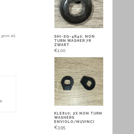
10,3mm AS
SHI-SG-4R40; NON
TURN WASHER 7R
ZWART
€1,00
op
KLE810; 2X NON TURN
WASHERS
ENVIOLO/NUVINCI
€3,95