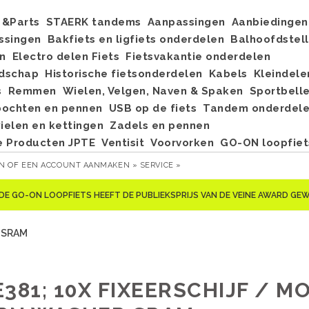
&Parts
STAERK tandems
Aanpassingen
Aanbiedingen
ssingen
Bakfiets en ligfiets onderdelen
Balhoofdstel
n
Electro delen Fiets
Fietsvakantie onderdelen
dschap
Historische fietsonderdelen
Kabels
Kleindele
s
Remmen
Wielen, Velgen, Naven & Spaken
Sportbell
bochten en pennen
USB op de fiets
Tandem onderdel
elen en kettingen
Zadels en pennen
e Producten JPTE
Ventisit
Voorvorken
GO-ON loopfiet
EN
OF
EEN ACCOUNT AANMAKEN »
SERVICE »
DE GO-ON LOOPFIETS HEEFT DE PUBLIEKSPRIJS VAN DE VEINE AWARD G
r SRAM
381; 10X FIXEERSCHIJF / M