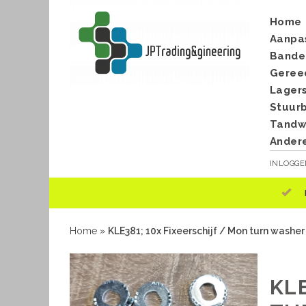
Home
Aanpa
Bande
Geree
Lager
Stuur
Tandwi
Ander
INLOGG
Home
»
KLE381; 10x Fixeerschijf / Mon turn washe
KLE