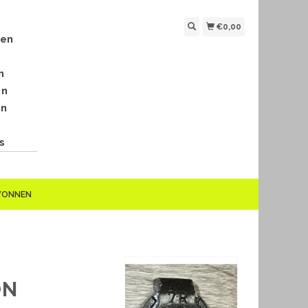
€0,00
len
n
en
en
s
EWONNEN
ON