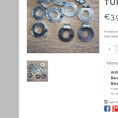
TU
€
3,
Fixeersc
met plat
+
-
Inform
Art
Bes
Bes
Fixe
10,3
Aan ve