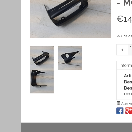
- 
€
14
Los kap 
+
-
Inform
Art
Bes
Bes
Los 
Aan ve