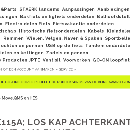
&Parts
STAERK tandems
Aanpassingen
Aanbiedingen
ssingen
Bakfiets en ligfiets onderdelen
Balhoofdstel
n
Electro delen Fiets
Fietsvakantie onderdelen
dschap
Historische fietsonderdelen
Kabels
Kleindele
s
Remmen
Wielen, Velgen, Naven & Spaken
Sportbell
bochten en pennen
USB op de fiets
Tandem onderdel
elen en kettingen
Zadels en pennen
e Producten JPTE
Ventisit
Voorvorken
GO-ON loopfiet
EN
OF
EEN ACCOUNT AANMAKEN »
SERVICE »
DE GO-ON LOOPFIETS HEEFT DE PUBLIEKSPRIJS VAN DE VEINE AWARD G
 - Move,QMS en HES
E115A; LOS KAP ACHTERKAN