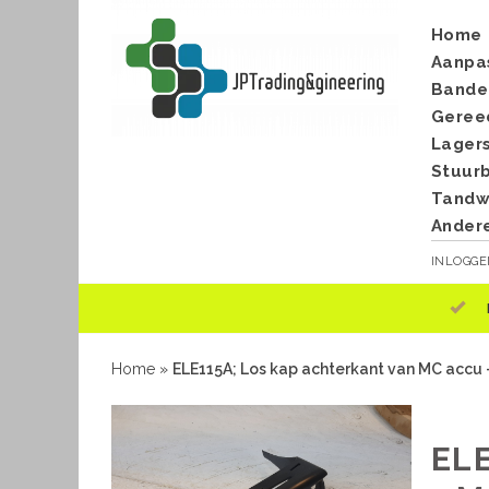
Home
Aanpa
Bande
Geree
Lager
Stuur
Tandwi
Ander
INLOGG
Home
»
ELE115A; Los kap achterkant van MC accu
EL