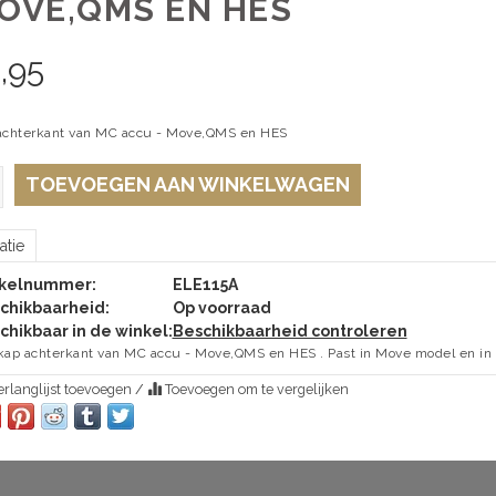
MOVE,QMS EN HES
,95
achterkant van MC accu - Move,QMS en HES
TOEVOEGEN AAN WINKELWAGEN
atie
ikelnummer:
ELE115A
chikbaarheid:
Op voorraad
chikbaar in de winkel:
Beschikbaarheid controleren
kap achterkant van MC accu - Move,QMS en HES . Past in Move model en in la
rlanglijst toevoegen
/
Toevoegen om te vergelijken