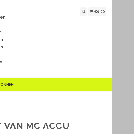
€0,00
len
n
en
en
s
EWONNEN
T VAN MC ACCU