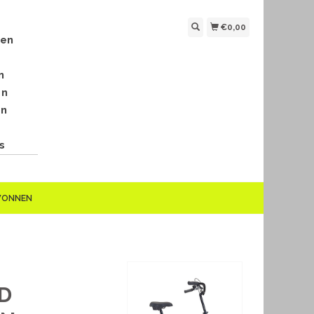
€0,00
len
n
en
en
s
EWONNEN
D