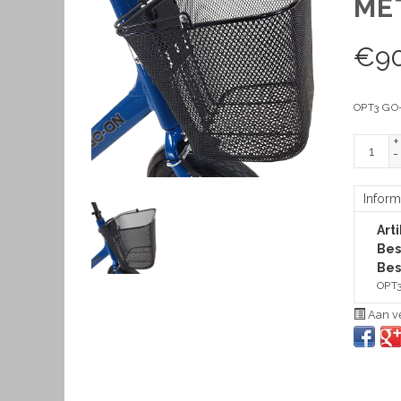
ME
€
9
OPT3 GO-
+
-
Inform
Art
Bes
Bes
OPT3
Aan ve