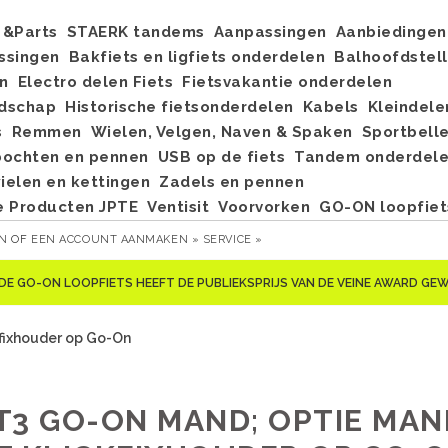
&Parts
STAERK tandems
Aanpassingen
Aanbiedingen
ssingen
Bakfiets en ligfiets onderdelen
Balhoofdstel
n
Electro delen Fiets
Fietsvakantie onderdelen
dschap
Historische fietsonderdelen
Kabels
Kleindele
s
Remmen
Wielen, Velgen, Naven & Spaken
Sportbell
bochten en pennen
USB op de fiets
Tandem onderdel
elen en kettingen
Zadels en pennen
e Producten JPTE
Ventisit
Voorvorken
GO-ON loopfiet
EN
OF
EEN ACCOUNT AANMAKEN »
SERVICE »
DE GO-ON LOOPFIETS HEEFT DE PUBLIEKSPRIJS VAN DE VEINE AWARD G
fixhouder op Go-On
T3 GO-ON MAND; OPTIE MAN