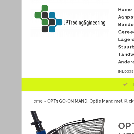
Home
Aanpa
Bande
Geree
Lager
Stuur
Tandwi
Ander
INLOGG
Home
»
OPT3 GO-ON MAND; Optie Mand met Klick
OP