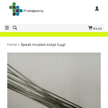
€0,00
Home
»
Spaak rvs plain 2x292 (14g)