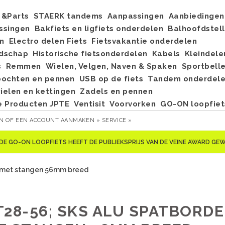
&Parts
STAERK tandems
Aanpassingen
Aanbiedingen
ssingen
Bakfiets en ligfiets onderdelen
Balhoofdstel
n
Electro delen Fiets
Fietsvakantie onderdelen
dschap
Historische fietsonderdelen
Kabels
Kleindele
s
Remmen
Wielen, Velgen, Naven & Spaken
Sportbell
bochten en pennen
USB op de fiets
Tandem onderdel
elen en kettingen
Zadels en pennen
e Producten JPTE
Ventisit
Voorvorken
GO-ON loopfiet
EN
OF
EEN ACCOUNT AANMAKEN »
SERVICE »
DE GO-ON LOOPFIETS HEEFT DE PUBLIEKSPRIJS VAN DE VEINE AWARD G
h met stangen 56mm breed
T28-56; SKS ALU SPATBORDE