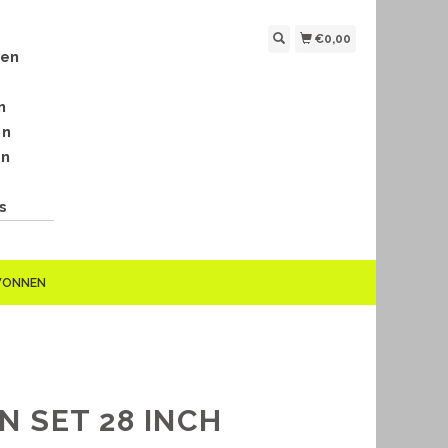
€0,00
len
n
en
en
s
EWONNEN
N SET 28 INCH