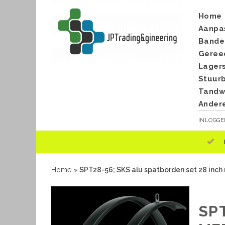
Home
Aanpa
Bande
Geree
Lager
Stuur
Tandwi
Ander
INLOGG
Home
»
SPT28-56; SKS alu spatborden set 28 inc
SP