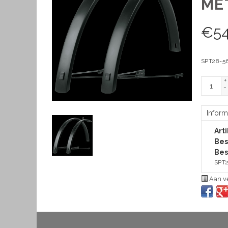
ME
€
54
SPT28-56
+
-
Inform
Art
Bes
Bes
SPT2
Aan ve