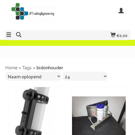
€0,00
Home
»
Tags
»
bidonhouder