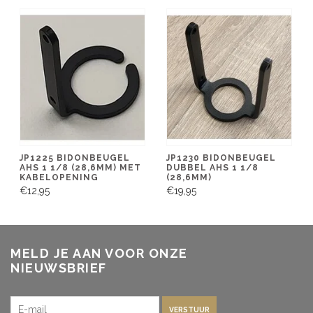
JP1225 BIDONBEUGEL
JP1230 BIDONBEUGEL
AHS 1 1/8 (28,6MM) MET
DUBBEL AHS 1 1/8
KABELOPENING
(28,6MM)
€12,95
€19,95
MELD JE AAN VOOR ONZE
NIEUWSBRIEF
VERSTUUR