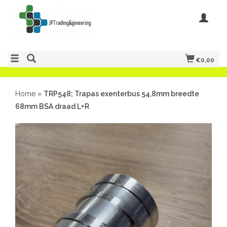
€0,00
Home
»
TRP548; Trapas exenterbus 54,8mm breedte
68mm BSA draad L+R