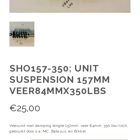
SHO157-350; UNIT
SUSPENSION 157MM
VEER84MMX350LBS
€
25,00
Veerunit met demping lengte 157mm, veer 84mm, 350 lbs/inch,
gebruikt door o.a. MC, Batavus, en Bikkel.