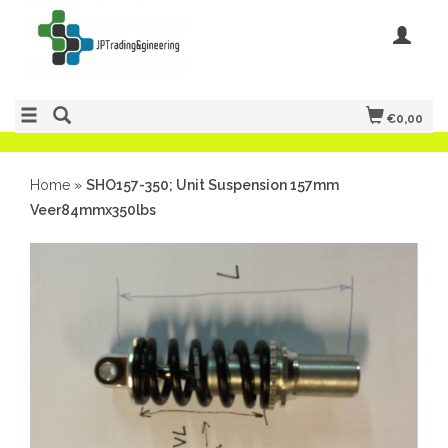
€0,00
Home
»
SHO157-350; Unit Suspension 157mm
Veer84mmx350lbs