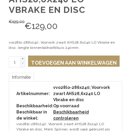
VBRAKE EN DISC
€
199,00
€
129,00
vvo28lo-286x240; Voorvork zwart AHS28,6x240 LO Vbrake en
disc. lengte binnenbalhoofdbuis 240mm.
+
TOEVOEGEN AAN WINKELWAGEN
-
Informatie
vvo28lo-286x240; Voorvork
Artikelnummer:
zwart AHS28,6x240 LO
Vbrake en disc
Beschikbaarheid:
Op voorraad
Beschikbaar in
Beschikbaarheid
de winkel:
controleren
vvo28lo-286x240; Voorvork zwart AHS28,6x240 LO
Vbrake en disc. Merk Spinner, wordt vaak gebruikt als