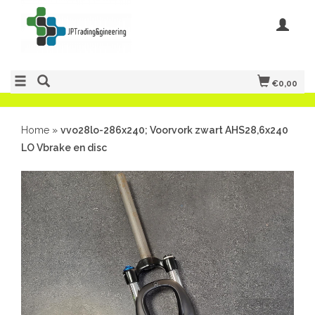
€0,00
Home
»
vvo28lo-286x240; Voorvork zwart AHS28,6x240
LO Vbrake en disc