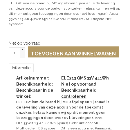
LET OP: ivm de brand bij MC afgelopen 1 januari is de levering
van deze accu's voor de toekomst onzeker. helaas kunnen wij op
dit moment geen toezeggingen doen over evt leveringen). Accu
33Volt 13 Ah 441Wh (4pins) Gebruikt door MC Multicycle HES
systeem.
Niet op voorraad
+
TOEVOEGEN AAN WINKELWAGEN
-
Informatie
Artikelnummer:
ELE213 QMS 33V 441Wh
Beschikbaarheid:
Niet op voorraad
Beschikbaar in de
Beschikbaarheid
winkel:
controleren
LET OP: ivm de brand bij MC afgelopen 1 januari is
de levering van deze accu's voor de toekomst
onzeker. helaas kunnen wij op dit moment geen
toezeggingen doen over evt leveringen).
Accu
HES33Volt 13 Ah 441Wh (4pins) Gebruikt door MC
Multicycle HES systeem. Dit is een accu met Panasonic