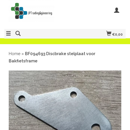
€0,00
Home
»
BF094693 Discbrake stelplaat voor
Bakfietsframe