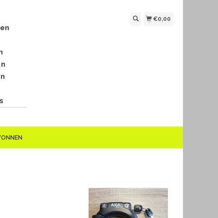
€0,00
len
n
en
en
s
EWONNEN