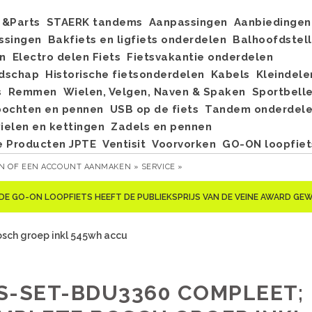
&Parts
STAERK tandems
Aanpassingen
Aanbiedingen
ssingen
Bakfiets en ligfiets onderdelen
Balhoofdstel
n
Electro delen Fiets
Fietsvakantie onderdelen
dschap
Historische fietsonderdelen
Kabels
Kleindele
s
Remmen
Wielen, Velgen, Naven & Spaken
Sportbell
bochten en pennen
USB op de fiets
Tandem onderdel
elen en kettingen
Zadels en pennen
e Producten JPTE
Ventisit
Voorvorken
GO-ON loopfiet
EN
OF
EEN ACCOUNT AANMAKEN »
SERVICE »
DE GO-ON LOOPFIETS HEEFT DE PUBLIEKSPRIJS VAN DE VEINE AWARD G
ch groep inkl 545wh accu
S-SET-BDU3360 COMPLEET;