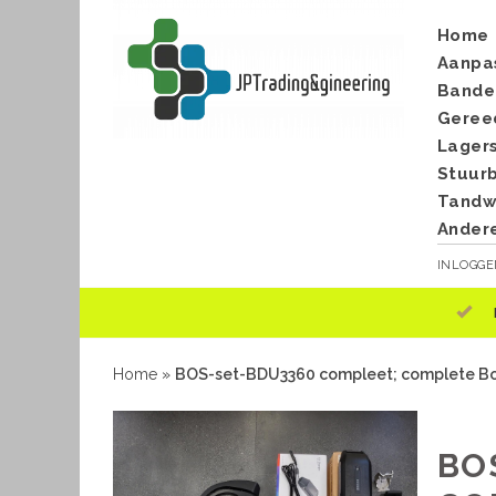
Home
Aanpa
Bande
Geree
Lager
Stuur
Tandwi
Ander
INLOGG
Home
»
BOS-set-BDU3360 compleet; complete Bos
BO