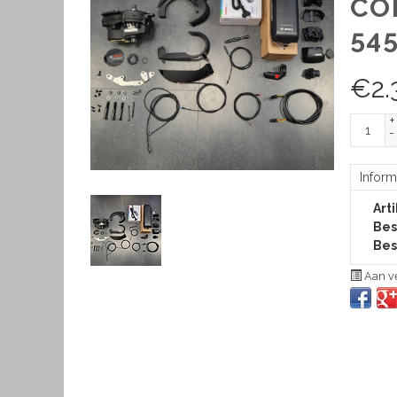
CO
54
€
2.
+
-
Inform
Art
Bes
Bes
Aan ve