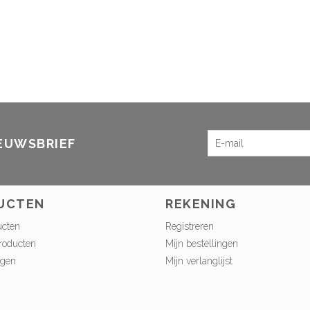
IEUWSBRIEF
UCTEN
REKENING
ucten
Registreren
roducten
Mijn bestellingen
ngen
Mijn verlanglijst